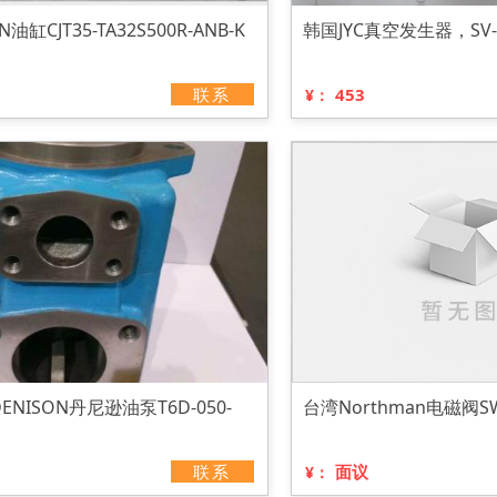
油缸CJT35-TA32S500R-ANB-K
韩国JYC真空发生器，SV-
联系
453
¥：
NISON丹尼逊油泵T6D-050-
台湾Northman电磁阀SW
联系
面议
¥：