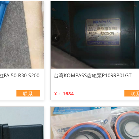
-50-R30-S200
台湾KOMPASS齿轮泵P109RP01GT
联系
1684
联
¥：