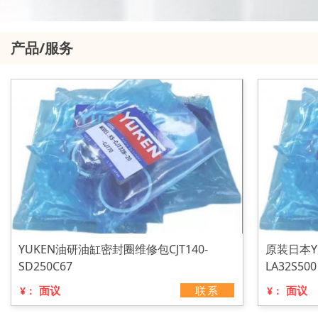
产品/服务
YUKEN油研油缸密封圈维修包CJT140-
原装日本Y
SD250C67
LA32S500
面议
联系
面议
¥：
¥：