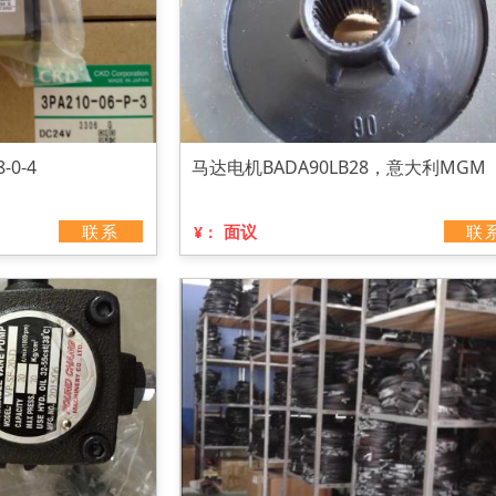
-0-4
马达电机BADA90LB28，意大利MGM
联系
面议
联
¥：