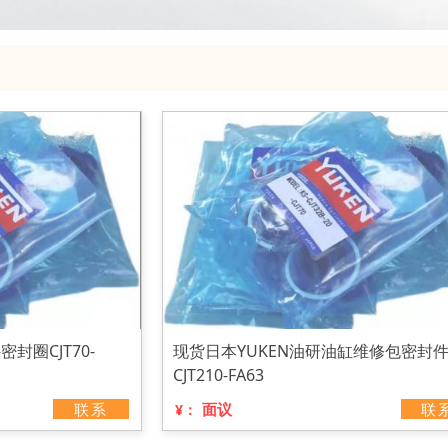
封圈CJT70-
现货日本YUKEN油研油缸维修包密封
CJT210-FA63
联系
面议
联
¥：