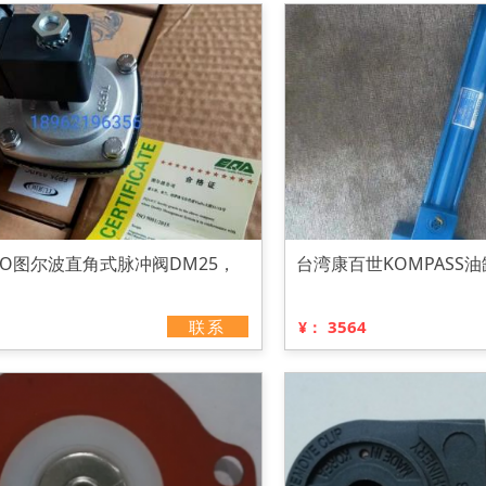
BO图尔波直角式脉冲阀DM25，
台湾康百世KOMPASS油缸FA
联系
3564
¥：