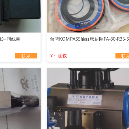
脉冲阀线圈
台湾KOMPASS油缸密封圈FA-80-R35-S
联系
面议
联
¥：