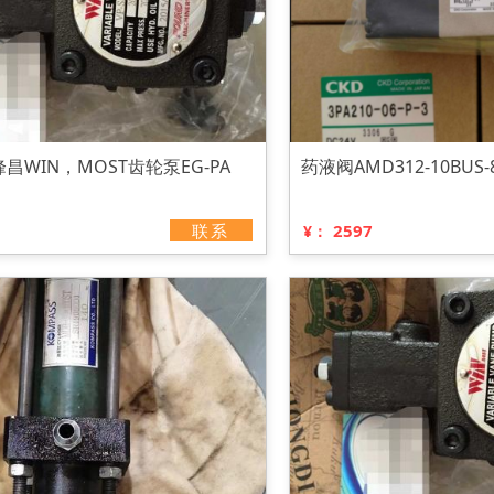
昌WIN，MOST齿轮泵EG-PA
药液阀AMD312-10BUS-8
联系
2597
¥：