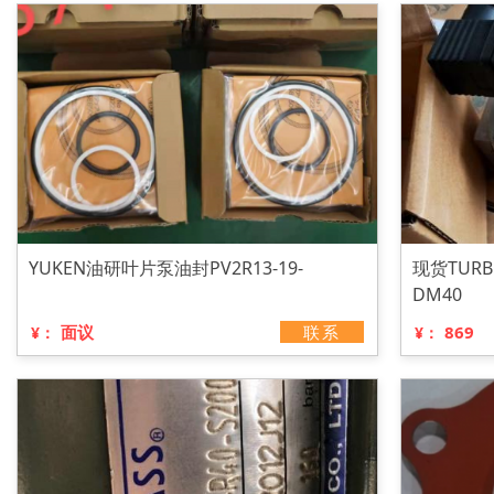
YUKEN油研叶片泵油封PV2R13-19-
现货TUR
DM40
面议
联系
869
¥：
¥：