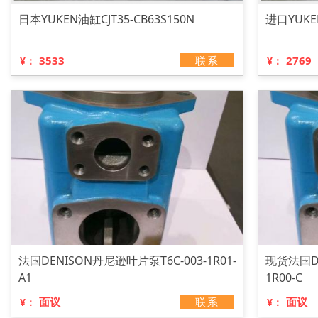
日本YUKEN油缸CJT35-CB63S150N
进口YUKEN
3533
联系
2769
¥：
¥：
法国DENISON丹尼逊叶片泵T6C-003-1R01-
现货法国DE
A1
1R00-C
面议
联系
面议
¥：
¥：