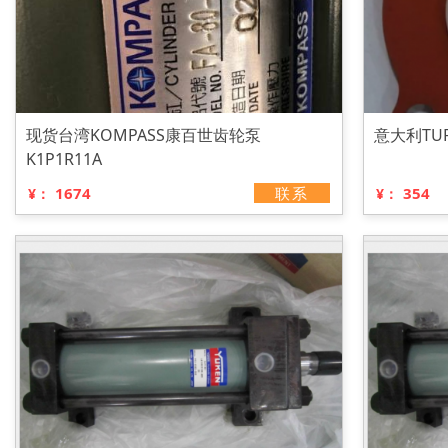
现货台湾KOMPASS康百世齿轮泵
意大利TU
K1P1R11A
1674
联系
354
¥：
¥：