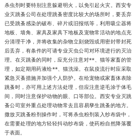
杀虫剂时要特别注意躲避明火，以免引起火灾。西安专
业灭跳蚤公司在处理跳蚤密度比较大的场所时，要丢弃
已受跳蚤感染的破布、碎片或旧报纸等，利用吸尘器将
地板、墙角、家具及家具下地板及宠物常活动的地点充
分清理干净，并将收集的杂物立刻烧毁或用密封带封死
后丢弃，有条件的可请专业灭虫公司对环境进行的灭治
理。在灭跳蚤的同时，应充分注意对**、猫等家畜的管
理，如定期用药液给**、猫洗澡。在鼠疫流行时应采取
紧急灭蚤措施并加强个人防护。在给宠物或家畜体表除
跳蚤时，亦可用上述方法处理，但应注意逆毛涂于体毛
间，同时注意保护动物的眼、口等部位。西安专业灭跳
蚤公司室外重点处理动物常去且容易孳生跳蚤的地方。
撒放灭跳蚤粉剂操作时，可将杀虫粉剂装入纱布袋中，
在需要处理的地方轻轻抖动纱布袋，使药粉自然降落覆
于表面。